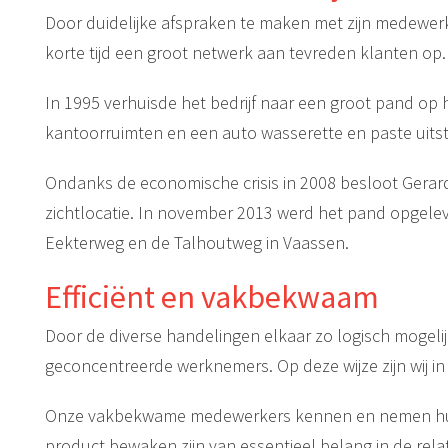
Door duidelijke afspraken te maken met zijn medewerke
korte tijd een groot netwerk aan tevreden klanten op.
In 1995 verhuisde het bedrijf naar een groot pand op h
kantoorruimten en een auto wasserette en paste uits
Ondanks de economische crisis in 2008 besloot Gerar
zichtlocatie. In november 2013 werd het pand opgelev
Eekterweg en de Talhoutweg in Vaassen.
Efficiënt en vakbekwaam
Door de diverse handelingen elkaar zo logisch mogelijk
geconcentreerde werknemers. Op deze wijze zijn wij i
Onze vakbekwame medewerkers kennen en nemen hun ver
product bewaken zijn van essentieel belang in de rela