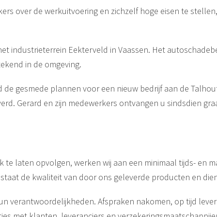
rs over de werkuitvoering en zichzelf hoge eisen te stellen
et industrieterrein Eekterveld in Vaassen. Het autoschadebed
tekend in de omgeving.
d de gesmede plannen voor een nieuw bedrijf aan de Talhout
erd. Gerard en zijn medewerkers ontvangen u sindsdien gra
 te laten opvolgen, werken wij aan een minimaal tijds- en mat
n staat de kwaliteit van door ons geleverde producten en di
antwoordelijkheden. Afspraken nakomen, op tijd leveren, d
ties met klanten, leveranciers en verzekeringsmaatschappijen