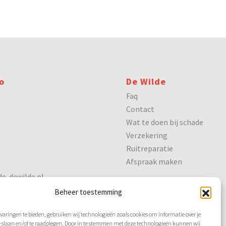
o
De Wilde
Faq
Contact
Wat te doen bij schade
Verzekering
Ruitreparatie
Afspraak maken
e-dewilde.nl
Beheer toestemming
varingen te bieden, gebruiken wij technologieën zoals cookies om informatie over je
e slaan en/of te raadplegen. Door in te stemmen met deze technologieën kunnen wij