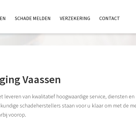
TEN
SCHADE MELDEN
VERZEKERING
CONTACT
ALITEIT'
iging Vaassen
t leveren van kwalitatief hoogwaardige service, diensten en
skundige schadeherstellers staan voor u klaar om met de m
rbij voorop.