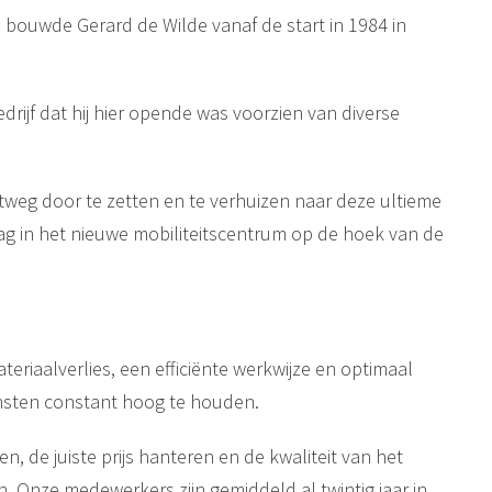
, bouwde Gerard de Wilde vanaf de start in 1984 in
rijf dat hij hier opende was voorzien van diverse
weg door te zetten en te verhuizen naar deze ultieme
ag in het nieuwe mobiliteitscentrum op de hoek van de
eriaalverlies, een efficiënte werkwijze en optimaal
ensten constant hoog te houden.
e juiste prijs hanteren en de kwaliteit van het
. Onze medewerkers zijn gemiddeld al twintig jaar in