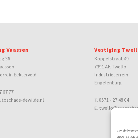
ng Vaassen
Vestiging Twell
eg 36
Koppelstraat 49
aassen
7391 AK Twello
terrein Eekterveld
Industrieterrein
Engelenburg
7 67 77
toschade-dewilde.nl
T.
0571 - 27 48 04
E.
twello@autoschad
Om de beste er
apparaat op t