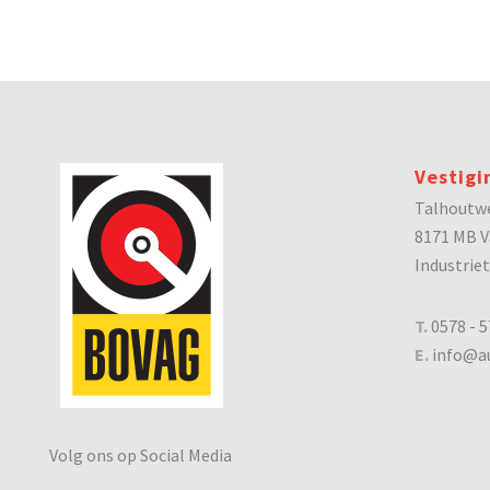
Vestigi
Talhoutw
8171 MB V
Industrie
T.
0578 - 5
E.
info@au
Volg ons op Social Media