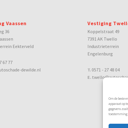
ng Vaassen
Vestiging Twell
eg 36
Koppelstraat 49
aassen
7391 AK Twello
terrein Eekterveld
Industrieterrein
Engelenburg
7 67 77
toschade-dewilde.nl
T.
0571 - 27 48 04
E.
twello@autoschad
Om de beste er
apparaat op t
gegevens zoals
toestemming i