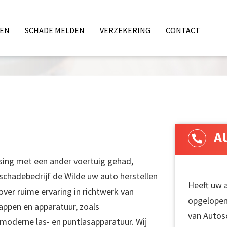
TEN
SCHADE MELDEN
VERZEKERING
CONTACT
ALITEIT'
A
tsing met een ander voertuig gehad,
schadebedrijf de Wilde uw auto herstellen
Heeft uw a
ver ruime ervaring in richtwerk van
opgelopen
ppen en apparatuur, zoals
van Autos
oderne las- en puntlasapparatuur. Wij