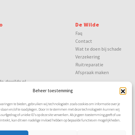
o
De Wilde
Faq
Contact
Wat te doen bij schade
Verzekering
Ruitreparatie
Afspraak maken
e-dewilde.nl
Beheer toestemming
varingen te bieden, gebruiken wij technologieën zoals cookies om informatie over je
e slaan en/of te raadplegen. Door in te stemmen met deze technologieën kunnen wij
 surfgedrag of unieke ID's op deze site verwerken. Als je geen toestemming geeft of uw
ntrekt, kan dit een nadelige invloed hebben op bepaalde functies en mogelijkheden.