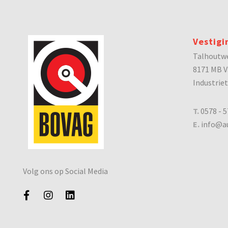
Vestigi
Talhoutw
8171 MB V
Industrie
T.
0578 - 5
E.
info@au
Volg ons op Social Media