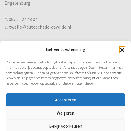
Engelenburg
T.
0571 - 27 48 04
E.
twello@autoschade-dewilde.nl
De Wilde
Beheer toestemming
Faq
Om de beste ervaringen te bieden, gebruiken wij technologieën zoals cookies om
Contact
informatie over je apparaat op te slaan en/of te raadplegen. Door in te stemmen met
Wat te doen bij schade
deze technologieën kunnen wij gegevens zoals surfgedrag of unieke ID's op deze site
verwerken. Als je geen toestemming geeft of uw toestemming intrekt, kan dit een
Verzekering
nadelige invloed hebben op bepaalde functies en mogelijkheden.
Ruitreparatie
Afspraak maken
Accepteren
Weigeren
Bekijk voorkeuren
Beheerd en bijgehouden door
E.W.Design
en
WP All-in